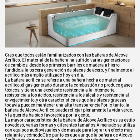
Creo que todos están familiarizados con las bañeras de Alcove
Acrílico. El material de la bañera ha sufrido varias generaciones
de cambios, desde los primeros barriles de madera a hierro
fundido,a la tercera generación de placas de acero, y finalmente al
acrílico más amplio utilizado hoy en día.
La bañera acrílica se refiere a una bañera hecha de material
acrílico.el gas generado durante la combustión no produce gases
tóxicos, y tiene una excelente resistencia a la intemperie,
resistencia a los ácidos, resistencia a los álcalis y resistencia al
envejecimiento.y otra característica es que las placas gruesas
todavía pueden mantener una alta transparenciaPor lo tanto, la
bañera de Alcove Acrílico puede reflejar plenamente la vida verde,
y la querida ha sido favorecida por la gente.
La mayor característica de la bañera de Alcove Acrílico es su estilo
novedoso, varias formas y diferentes tamaños.A menudo se utiliza
con equipos audiovisuales y de masaje para lograr un efecto muy
relajante y cómodoOtro punto es que aunque la bañera de Alcove
Acrílico es de moda y novedosa, el precio es relativamente