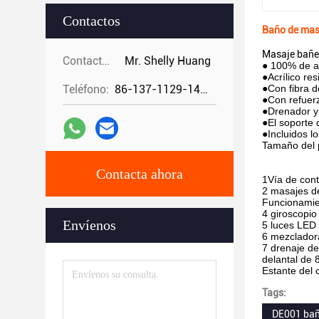
Contactos
Baño de mas
Masaje bañe
Contactos:
Mr. Shelly Huang
● 100% de ac
●Acrílico re
Teléfono:
86-137-1129-1448
●Con fibra de
●Con refuer
●Drenador y
●El soporte 
●Incluidos l
Tamaño del 
Contacta ahora
1Vía de cont
2 masajes d
Funcionamie
4 giroscopio
Envíenos
5 luces LED 
6 mezclador
7 drenaje d
delantal de 
Estante del
Tags:
DE001 bañ