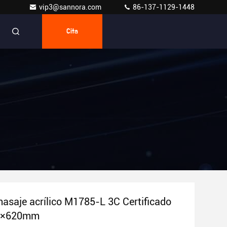
vip3@sannora.com
86-137-1129-1448
Cita
asaje acrílico M1785-L 3C Certificado
5×620mm