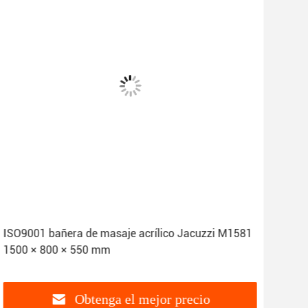
ISO9001 bañera de masaje acrílico Jacuzzi M1581
Mas
1500 × 800 × 550 mm
Cert
Obtenga el mejor precio