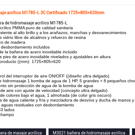
aje acrílico M1785-L 3C Certificado 1725×805×620mm
ra de hidromasaje acrílico M1785-L
rílico PMMA puro de calidad sanitaria
sistente al alto brillo y a los arañazos, manchas y desvanecimientos
 vidrio libre de alcalinos y refuerzo de resina
zo de madera
 desbordamiento incluidos
de la bañera de acero inoxidable incluido
os pies de acero inoxidable nivelados y ajustables en altura
producto ((mm): 1725×805×620
rol del interruptor de aire ON/OFF ((diseño ultra delgado)
e hidromasaje 1 bomba de agua de 1 HP, 5 grandes + 8 pequeños cho
nto sin protección de agua de la bomba de agua
 de aire con ajuste de velocidad (concepto ultra delgado)
de colores bajo el agua, 1 almohada (de color gris oscuro)
a de agua caliente y fría y mezcladora de desvíos y ducha de manos 
e aguas residuales con desbordamiento
83 lados
 champú
era de masaje acrílica
M3021 bañera de hidromasaje acrílica