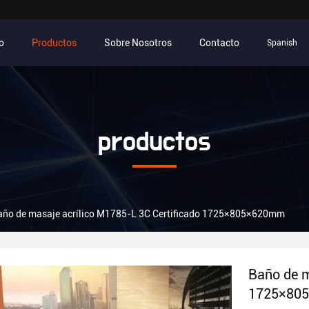
io
Productos
Sobre Nosotros
Contacto
Spanish
productos
año de masaje acrílico M1785-L 3C Certificado 1725×805×620mm
Baño de m
1725×80