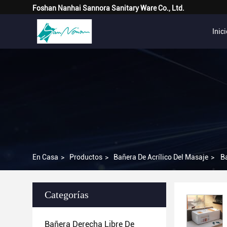
Foshan Nanhai Sannora Sanitary Ware Co., Ltd.
Inic
En Casa
>
Productos
>
Bañera De Acrílico Del Masaje
>
B
Categorías
Bañera Derecha Libre De