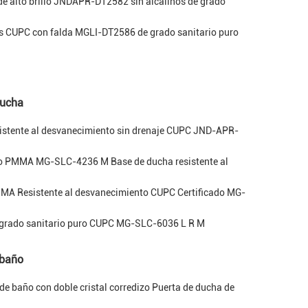
 de alto brillo JNDAPR-DT2582 sin alcalinos de grado
os CUPC con falda MGLI-DT2586 de grado sanitario puro
ducha
sistente al desvanecimiento sin drenaje CUPC JND-APR-
co PMMA MG-SLC-4236 M Base de ducha resistente al
MMA Resistente al desvanecimiento CUPC Certificado MG-
e grado sanitario puro CUPC MG-SLC-6036 L R M
 baño
e baño con doble cristal corredizo Puerta de ducha de