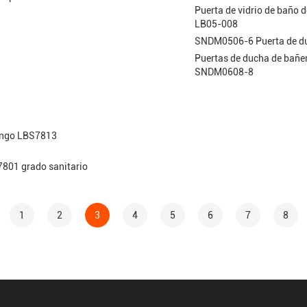
Puerta de vidrio de baño d
LB05-008
SNDM0506-6 Puerta de duc
Puertas de ducha de bañer
SNDM0608-8
mango LBS7813
7801 grado sanitario
1
2
3
4
5
6
7
8