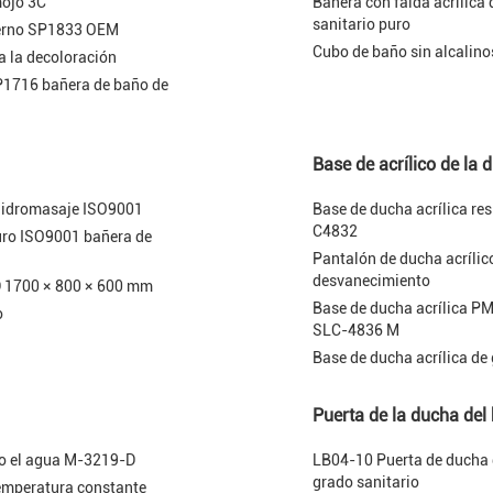
mojo 3C
Bañera con falda acrílica
sanitario puro
derno SP1833 OEM
Cubo de baño sin alcalin
a la decoloración
SP1716 bañera de baño de
Base de acrílico de la 
 hidromasaje ISO9001
Base de ducha acrílica re
C4832
uro ISO9001 bañera de
Pantalón de ducha acríli
desvanecimiento
D 1700 × 800 × 600 mm
Base de ducha acrílica P
o
SLC-4836 M
Base de ducha acrílica d
Puerta de la ducha del
ajo el agua M-3219-D
LB04-10 Puerta de ducha d
grado sanitario
temperatura constante